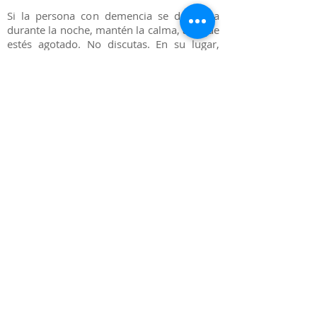
Si la persona con demencia se despierta
durante la noche, mantén la calma, aunque
estés agotado. No discutas. En su lugar,
pregúntale qué necesita. La agitación
nocturna puede ser causada por la
incomodidad o el dolor. Fíjate si puedes
determinar qué causa el problema, como el
estreñimiento, tener la vejiga llena o estar
en una habitación demasiado caliente o
fría.
Recuérdale con calma que es de noche y es
la hora de dormir. Si la persona necesita
caminar, no la frenes. En su lugar,
permíteselo y supervísala.
Tomar medicamentos para
dormir
Si los enfoques no farmacológicos no
funcionan, el médico podría recomendar
medicamentos para inducir el sueño.
Pero los medicamentos para inducir el