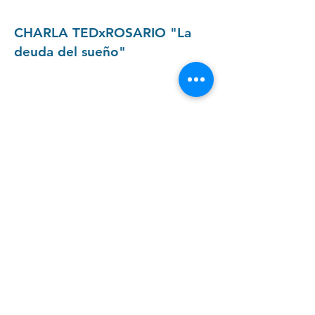
CHARLA TEDxROSARIO "La
deuda del sueño"
Mesa de Diálogo con el Dr.
Aldaz por ElTres TV