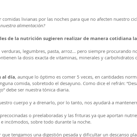
r comidas livianas por las noches para que no afecten nuestro ci
 nuestra alimentación?
ales de la nutrición sugieren realizar de manera cotidiana la
, verduras, legumbres, pasta, arroz… pero siempre procurando n
contienen la dosis exacta de vitaminas, minerales y carbohidratos
 al día
, aunque lo óptimo es comer 5 veces, en cantidades norm
inguna comida, sobretodo el desayuno. Como dice el refrán: “D
” debe ser nuestra tónica diaria.
uestro cuerpo y a drenarlo, por lo tanto, nos ayudará a mantener
ecocinadas o preelaboradas y las frituras ya que aportan nutrien
e incómodos, sobre todo durante la noche.
 que tengamos una digestión pesada y dificultar un descanso p