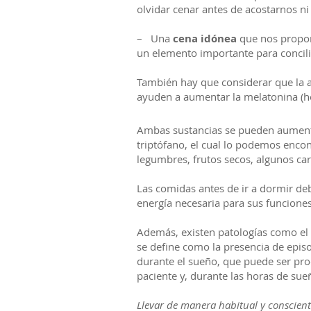
olvidar cenar antes de acostarnos n
– Una
cena idónea
que nos propor
un elemento importante para concili
También hay que considerar que la 
ayuden a aumentar la melatonina (ho
Ambas sustancias se pueden aumenta
triptófano, el cual lo podemos encon
legumbres, frutos secos, algunos car
Las comidas antes de ir a dormir de
energía necesaria para sus funcione
Además, existen patologías como e
se define como la presencia de episo
durante el sueño, que puede ser pro
paciente y, durante las horas de sue
Llevar de manera habitual y conscien