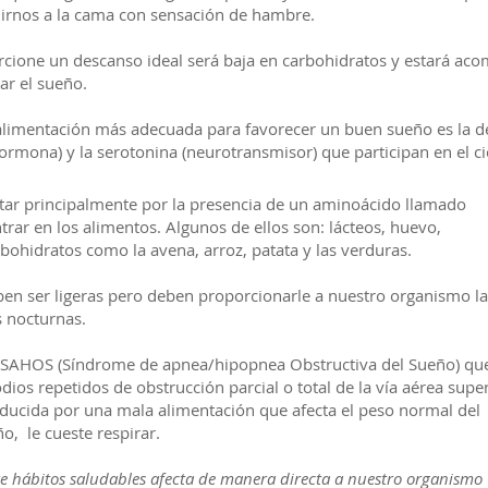
i irnos a la cama con sensación de hambre.
cione un descanso ideal será baja en carbohidratos y estará ac
ar el sueño.
alimentación más adecuada para favorecer un buen sueño es la de
rmona) y la serotonina (neurotransmisor) que participan en el ci
r principalmente por la presencia de un aminoácido llamado
trar en los alimentos. Algunos de ellos son: lácteos, huevo,
bohidratos como la avena, arroz, patata y las verduras.
ben ser ligeras pero deben proporcionarle a nuestro organismo la
s nocturnas.
l SAHOS (Síndrome de apnea/hipopnea Obstructiva del Sueño) qu
dios repetidos de obstrucción parcial o total de la vía aérea supe
ducida por una mala alimentación que afecta el peso normal del
ño, le cueste respirar.
te hábitos saludables afecta de manera directa a nuestro organismo