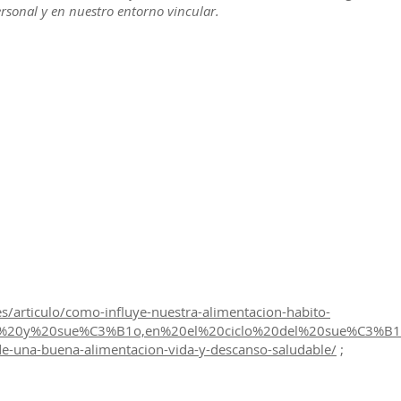
rsonal y en nuestro entorno vincular.
es/articulo/como-influye-nuestra-alimentacion-habito-
3n%20y%20sue%C3%B1o,en%20el%20ciclo%20del%20sue%C3%B
-de-una-buena-alimentacion-vida-y-descanso-saludable/
;